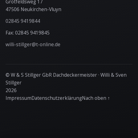
Grotfeldsweg 17
47506 Neukirchen-Vluyn
02845 9419844
Fax: 02845 9419845
willi-stillger@t-online.de
© W & S Stillger GbR Dachdeckermeister · Willi & Sven
Stillger
2026
Impressum
Datenschutzerklärung
Nach oben ↑